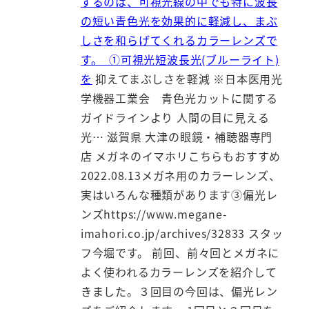
するのは、可視光線の中でも特に波長
の短い青色光を効果的に軽減し、まぶ
しさを和らげてくれるカラーレンズで
す。 ①可視光短波長光(ブルーライト)
を
抑えてまぶしさを軽減 ※日本医用光
学機器工業会 青色光カットに関する
ガイドラインより 人間の目に見える
光… 滋賀県 大津の眼鏡・補聴器専門
店 メガネのイマホリこちらもおすすめ
2022.08.13メガネ用のカラーレンズ、
実はいろんな種類があります③偏光レ
ンズhttps://www.megane-
imahori.co.jp/archives/32833 スタッ
フ今堀です。 前回、前々回とメガネに
よく使われるカラーレンズを紹介して
きました。３回目の今回は、偏光レン