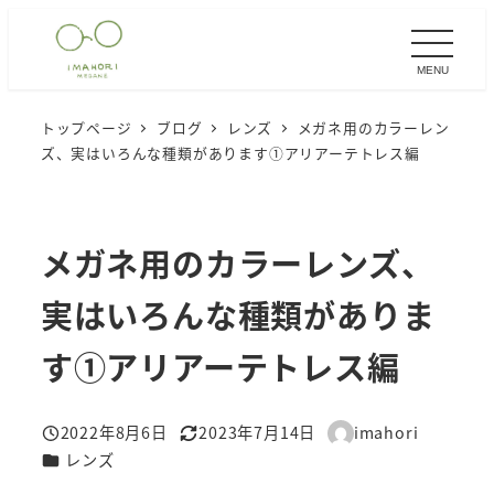
メ
イ
MENU
ン
コ
トップページ
ブログ
レンズ
メガネ用のカラーレン
ン
ズ、実はいろんな種類があります①アリアーテトレス編
テ
ン
ツ
メガネ用のカラーレンズ、
へ
移
実はいろんな種類がありま
動
す①アリアーテトレス編
2022年8月6日
2023年7月14日
imahori
投稿日
更新日
著
カテゴリー
レンズ
者