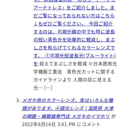
アーテトレス」をご紹介しました。ま
だご覧になっておられない方はこちら
↓もぜひご覧ください。 今回ご紹介
するのは、可視光線の中でも特に波長
の短い青色光を効果的に軽減し、まぶ
しさを和らげてくれるカラーレンズで
す。 ①可視光短波長光(ブルーライト)
を
抑えてまぶしさを軽減 ※日本医用光
学機器工業会 青色光カットに関する
ガイドラインより 人間の目に見える
光… […]
メガネ用のカラーレンズ、実はいろんな種
類があります。④調光レンズ | 滋賀県 大津
の眼鏡・補聴器専門店 メガネのイマホリ
が
2022年8月14日 3:01 PM にコメント