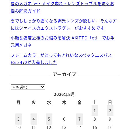
夏のメガネ 汗・メイク崩れ・レンズトラブルを防ぐお
悩み解決ガイド
夏でもしっかり濃くなる調光レンズが欲しい、そんな方
にはツァイスのエクストラグレーがおすすめです
小顔＆強度近視のお悩みを解決 AKITTO「eti」でお手
元用メガネ
フレームカラーがとってもきれいなスペックエスパス
ES-2472が入荷しました
アーカイブ
ア
ー
2026年8月
カ
月
火
水
木
金
土
日
イ
1
2
ブ
3
4
5
6
7
8
9
10
11
12
13
14
15
16