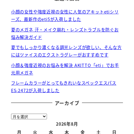
小顔の女性や強度近視の女性に人気のアキットetiシリ
ーズ、最新作のeti5が入荷しました
夏のメガネ 汗・メイク崩れ・レンズトラブルを防ぐお
悩み解決ガイド
夏でもしっかり濃くなる調光レンズが欲しい、そんな方
にはツァイスのエクストラグレーがおすすめです
小顔＆強度近視のお悩みを解決 AKITTO「eti」でお手
元用メガネ
フレームカラーがとってもきれいなスペックエスパス
ES-2472が入荷しました
アーカイブ
ア
ー
2026年8月
カ
月
火
水
木
金
土
日