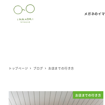
メ
イ
メガネのイマ
ン
コ
ン
テ
ン
ツ
へ
移
トップページ
ブログ
お店までの行き方
動
お店までの行き方