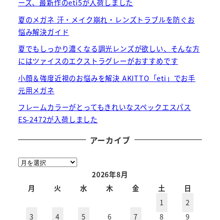
ーズ、最新作のeti5が入荷しました
夏のメガネ 汗・メイク崩れ・レンズトラブルを防ぐお
悩み解決ガイド
夏でもしっかり濃くなる調光レンズが欲しい、そんな方
にはツァイスのエクストラグレーがおすすめです
小顔＆強度近視のお悩みを解決 AKITTO「eti」でお手
元用メガネ
フレームカラーがとってもきれいなスペックエスパス
ES-2472が入荷しました
アーカイブ
ア
ー
2026年8月
カ
月
火
水
木
金
土
日
イ
1
2
ブ
3
4
5
6
7
8
9