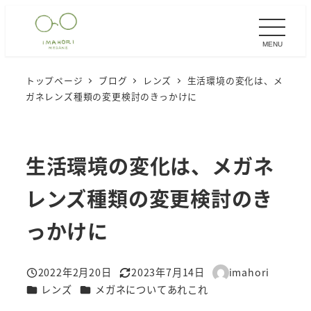
メ
イ
MENU
ン
コ
トップページ
ブログ
レンズ
生活環境の変化は、メ
ン
ガネレンズ種類の変更検討のきっかけに
テ
ン
ツ
生活環境の変化は、メガネ
へ
移
レンズ種類の変更検討のき
動
っかけに
2022年2月20日
2023年7月14日
imahori
投稿日
更新日
著
カテゴリー
カテゴリー
レンズ
メガネについてあれこれ
者