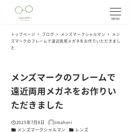
メ
イ
MENU
ン
コ
トップページ
ブログ
メンズマークシャルマン
メン
ン
ズマークのフレームで遠近両用メガネをお作りいただきまし
テ
た
ン
ツ
へ
メンズマークのフレームで
移
遠近両用メガネをお作りい
動
ただきました
2025年7月8日
imahori
投稿日
著
カテゴリー
カテゴリー
メンズマークシャルマン
レンズ