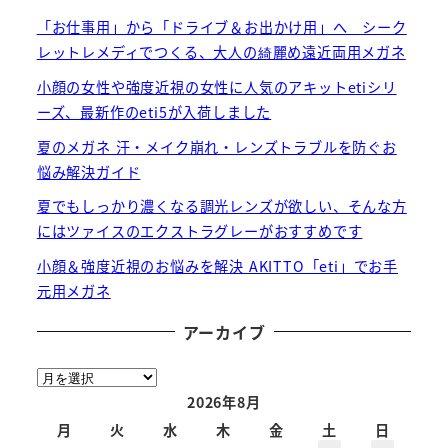
「お仕事用」から「ドライブ＆お出かけ用」へ シーク
レットレメディでつくる、大人の綺麗め遠近両用メガネ
小顔の女性や強度近視の女性に人気のアキットetiシリ
ーズ、最新作のeti5が入荷しました
夏のメガネ 汗・メイク崩れ・レンズトラブルを防ぐお
悩み解決ガイド
夏でもしっかり濃くなる調光レンズが欲しい、そんな方
にはツァイスのエクストラグレーがおすすめです
小顔＆強度近視のお悩みを解決 AKITTO「eti」でお手
元用メガネ
アーカイブ
ア
ー
2026年8月
カ
月
火
水
木
金
土
日