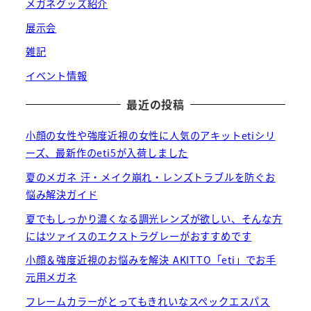
メガネグッズ紹介
展示会
雑記
イベント情報
最近の投稿
小顔の女性や強度近視の女性に人気のアキットetiシリ
ーズ、最新作のeti5が入荷しました
夏のメガネ 汗・メイク崩れ・レンズトラブルを防ぐお
悩み解決ガイド
夏でもしっかり濃くなる調光レンズが欲しい、そんな方
にはツァイスのエクストラグレーがおすすめです
小顔＆強度近視のお悩みを解決 AKITTO「eti」でお手
元用メガネ
フレームカラーがとってもきれいなスペックエスパス