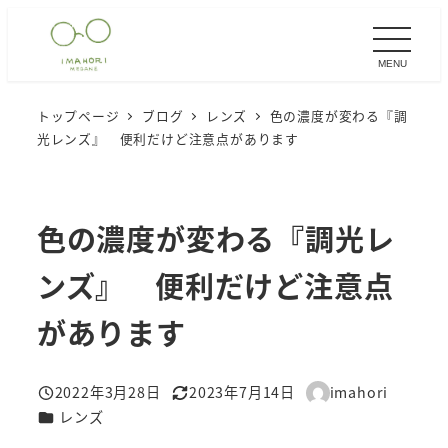
メ
イ
MENU
ン
コ
トップページ
ブログ
レンズ
色の濃度が変わる『調
ン
光レンズ』 便利だけど注意点があります
テ
ン
ツ
色の濃度が変わる『調光レ
へ
移
ンズ』 便利だけど注意点
動
があります
2022年3月28日
2023年7月14日
imahori
投稿日
更新日
著
カテゴリー
レンズ
者