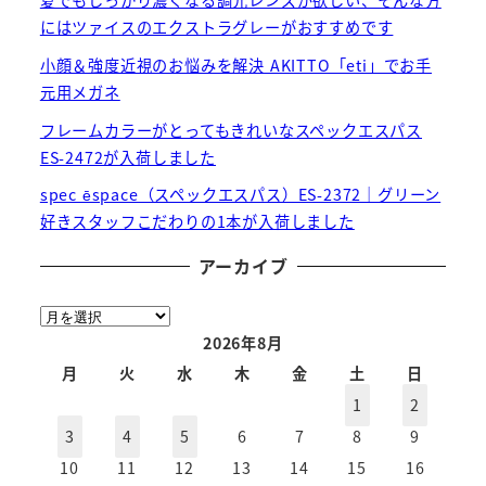
夏でもしっかり濃くなる調光レンズが欲しい、そんな方
にはツァイスのエクストラグレーがおすすめです
小顔＆強度近視のお悩みを解決 AKITTO「eti」でお手
元用メガネ
フレームカラーがとってもきれいなスペックエスパス
ES-2472が入荷しました
spec ēspace（スペックエスパス）ES-2372｜グリーン
好きスタッフこだわりの1本が入荷しました
アーカイブ
ア
ー
2026年8月
カ
月
火
水
木
金
土
日
イ
1
2
ブ
3
4
5
6
7
8
9
10
11
12
13
14
15
16