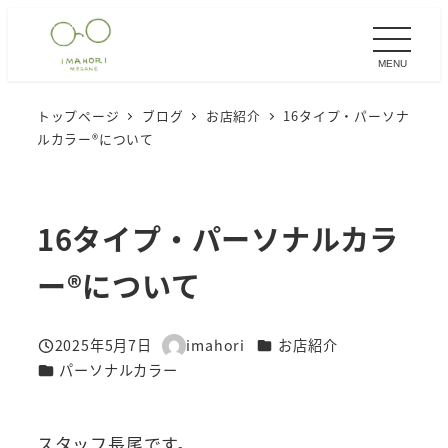
メ
イ
MENU
ン
コ
トップページ
ブログ
お店紹介
16タイプ・パーソナ
ン
ルカラー®︎について
テ
ン
ツ
16タイプ・パーソナルカラ
へ
移
ー®︎について
動
カテゴリー
2025年5月7日
imahori
お店紹介
投稿日
著
カテゴリー
パーソナルカラー
者
スタッフ長尾です。