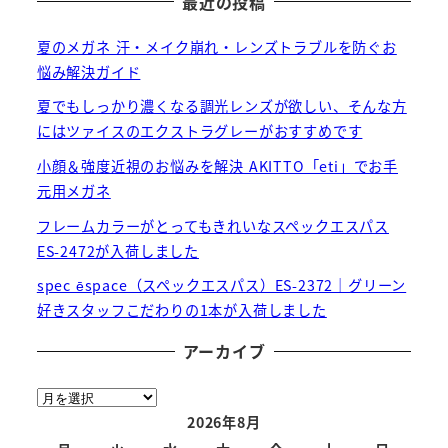
最近の投稿
夏のメガネ 汗・メイク崩れ・レンズトラブルを防ぐお
悩み解決ガイド
夏でもしっかり濃くなる調光レンズが欲しい、そんな方
にはツァイスのエクストラグレーがおすすめです
小顔＆強度近視のお悩みを解決 AKITTO「eti」でお手
元用メガネ
フレームカラーがとってもきれいなスペックエスパス
ES-2472が入荷しました
spec ēspace（スペックエスパス）ES-2372｜グリーン
好きスタッフこだわりの1本が入荷しました
アーカイブ
ア
ー
2026年8月
カ