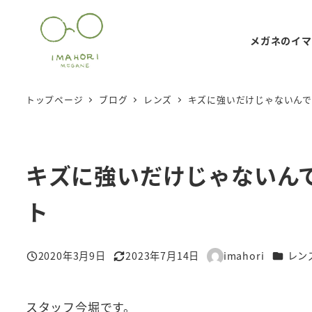
メ
イ
メガネのイマ
ン
コ
ン
トップページ
ブログ
レンズ
キズに強いだけじゃないん
テ
ン
ツ
キズに強いだけじゃないん
へ
移
ト
動
カテゴ
2020年3月9日
2023年7月14日
imahori
レン
投稿日
更新日
著
者
スタッフ今堀です。