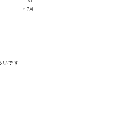
31
« 7月
多いです