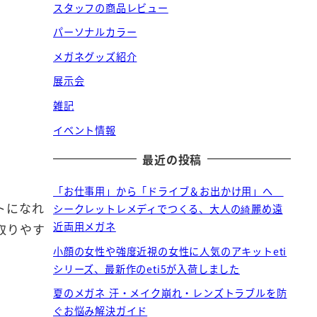
スタッフの商品レビュー
パーソナルカラー
メガネグッズ紹介
展示会
雑記
イベント情報
最近の投稿
「お仕事用」から「ドライブ＆お出かけ用」へ
トになれ
シークレットレメディでつくる、大人の綺麗め遠
近両用メガネ
取りやす
小顔の女性や強度近視の女性に人気のアキットeti
シリーズ、最新作のeti5が入荷しました
夏のメガネ 汗・メイク崩れ・レンズトラブルを防
ぐお悩み解決ガイド