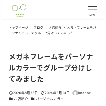
メ
イ
MENU
ン
コ
トップページ
ブログ
お店紹介
メガネフレームをパ
ン
ーソナルカラーでグループ分けしてみました
テ
ン
ツ
メガネフレームをパーソナ
へ
移
ルカラーでグループ分けし
動
てみました
2020年8月23日
2024年3月14日
imahori
投稿日
更新日
著
カテゴリー
カテゴリー
お店紹介
パーソナルカラー
者