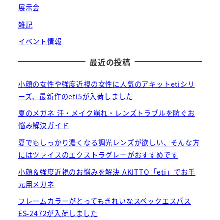
展示会
雑記
イベント情報
最近の投稿
小顔の女性や強度近視の女性に人気のアキットetiシリ
ーズ、最新作のeti5が入荷しました
夏のメガネ 汗・メイク崩れ・レンズトラブルを防ぐお
悩み解決ガイド
夏でもしっかり濃くなる調光レンズが欲しい、そんな方
にはツァイスのエクストラグレーがおすすめです
小顔＆強度近視のお悩みを解決 AKITTO「eti」でお手
元用メガネ
フレームカラーがとってもきれいなスペックエスパス
ES-2472が入荷しました