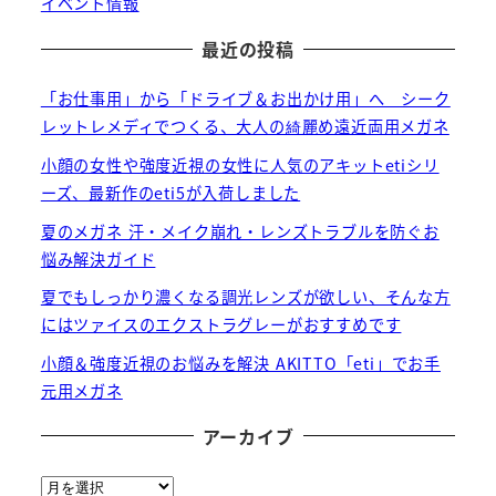
イベント情報
最近の投稿
「お仕事用」から「ドライブ＆お出かけ用」へ シーク
レットレメディでつくる、大人の綺麗め遠近両用メガネ
小顔の女性や強度近視の女性に人気のアキットetiシリ
ーズ、最新作のeti5が入荷しました
夏のメガネ 汗・メイク崩れ・レンズトラブルを防ぐお
悩み解決ガイド
夏でもしっかり濃くなる調光レンズが欲しい、そんな方
にはツァイスのエクストラグレーがおすすめです
小顔＆強度近視のお悩みを解決 AKITTO「eti」でお手
元用メガネ
アーカイブ
ア