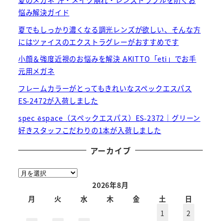
夏のメガネ 汗・メイク崩れ・レンズトラブルを防ぐお
悩み解決ガイド
夏でもしっかり濃くなる調光レンズが欲しい、そんな方
にはツァイスのエクストラグレーがおすすめです
小顔＆強度近視のお悩みを解決 AKITTO「eti」でお手
元用メガネ
フレームカラーがとってもきれいなスペックエスパス
ES-2472が入荷しました
spec ēspace（スペックエスパス）ES-2372｜グリーン
好きスタッフこだわりの1本が入荷しました
アーカイブ
ア
ー
2026年8月
カ
月
火
水
木
金
土
日
イ
1
2