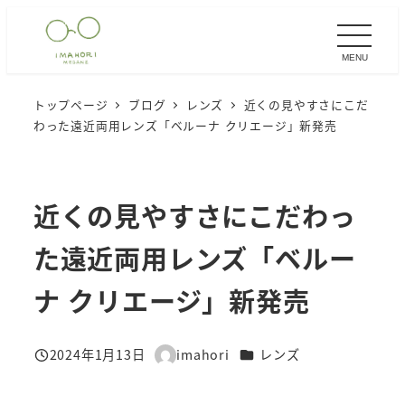
メ
イ
MENU
ン
コ
トップページ
ブログ
レンズ
近くの見やすさにこだ
ン
わった遠近両用レンズ「ベルーナ クリエージ」新発売
テ
ン
ツ
近くの見やすさにこだわっ
へ
移
た遠近両用レンズ「ベルー
動
ナ クリエージ」新発売
カテゴリー
2024年1月13日
imahori
レンズ
投稿日
著
者