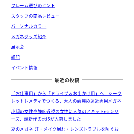
フレーム選びのヒント
スタッフの商品レビュー
パーソナルカラー
メガネグッズ紹介
展示会
雑記
イベント情報
最近の投稿
「お仕事用」から「ドライブ＆お出かけ用」へ シーク
レットレメディでつくる、大人の綺麗め遠近両用メガネ
小顔の女性や強度近視の女性に人気のアキットetiシリ
ーズ、最新作のeti5が入荷しました
夏のメガネ 汗・メイク崩れ・レンズトラブルを防ぐお