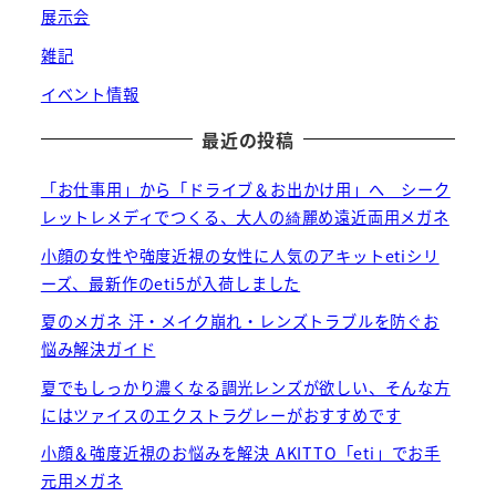
展示会
雑記
イベント情報
最近の投稿
「お仕事用」から「ドライブ＆お出かけ用」へ シーク
レットレメディでつくる、大人の綺麗め遠近両用メガネ
小顔の女性や強度近視の女性に人気のアキットetiシリ
ーズ、最新作のeti5が入荷しました
夏のメガネ 汗・メイク崩れ・レンズトラブルを防ぐお
悩み解決ガイド
夏でもしっかり濃くなる調光レンズが欲しい、そんな方
にはツァイスのエクストラグレーがおすすめです
小顔＆強度近視のお悩みを解決 AKITTO「eti」でお手
元用メガネ