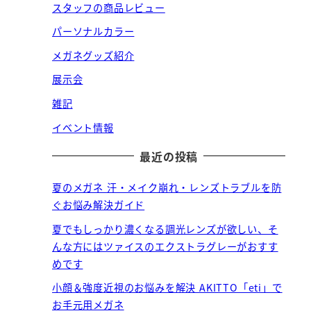
スタッフの商品レビュー
パーソナルカラー
メガネグッズ紹介
展示会
雑記
イベント情報
最近の投稿
夏のメガネ 汗・メイク崩れ・レンズトラブルを防
ぐお悩み解決ガイド
夏でもしっかり濃くなる調光レンズが欲しい、そ
んな方にはツァイスのエクストラグレーがおすす
めです
小顔＆強度近視のお悩みを解決 AKITTO「eti」で
お手元用メガネ