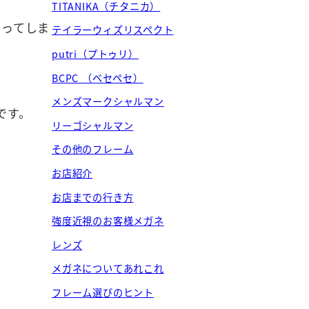
TITANIKA（チタニカ）
なってしま
テイラーウィズリスペクト
putri（プトゥリ）
BCPC （ベセペセ）
メンズマークシャルマン
です。
リーゴシャルマン
その他のフレーム
お店紹介
お店までの行き方
強度近視のお客様メガネ
レンズ
メガネについてあれこれ
フレーム選びのヒント