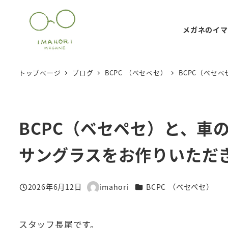
メ
イ
メガネのイマ
ン
コ
ン
トップページ
ブログ
BCPC （ベセペセ）
BCPC（ベセ
テ
ン
ツ
BCPC（ベセペセ）と、車
へ
移
サングラスをお作りいただ
動
カテゴリー
2026年6月12日
imahori
BCPC （ベセペセ）
投稿日
著
者
スタッフ長尾です。