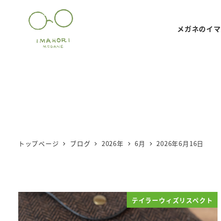
メ
イ
メガネのイマ
ン
コ
ン
テ
ン
ツ
へ
移
トップページ
ブログ
2026年
6月
2026年6月16日
動
テイラーウィズリスペクト