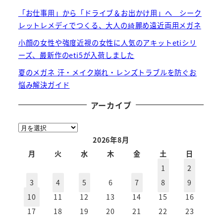
「お仕事用」から「ドライブ＆お出かけ用」へ シーク
レットレメディでつくる、大人の綺麗め遠近両用メガネ
小顔の女性や強度近視の女性に人気のアキットetiシリ
ーズ、最新作のeti5が入荷しました
夏のメガネ 汗・メイク崩れ・レンズトラブルを防ぐお
悩み解決ガイド
アーカイブ
ア
ー
2026年8月
カ
月
火
水
木
金
土
日
イ
1
2
ブ
3
4
5
6
7
8
9
10
11
12
13
14
15
16
17
18
19
20
21
22
23