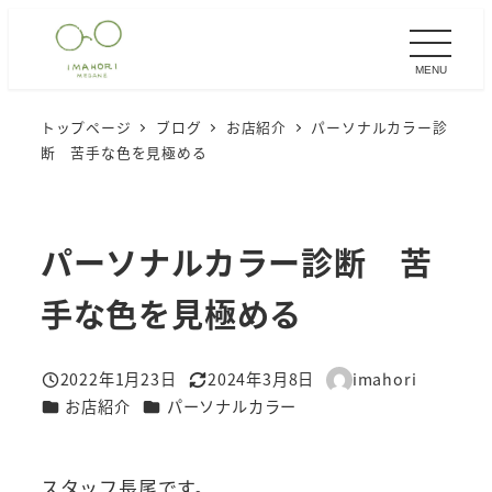
メ
イ
MENU
ン
コ
トップページ
ブログ
お店紹介
パーソナルカラー診
ン
断 苦手な色を見極める
テ
ン
ツ
パーソナルカラー診断 苦
へ
移
手な色を見極める
動
2022年1月23日
2024年3月8日
imahori
投稿日
更新日
著
カテゴリー
カテゴリー
お店紹介
パーソナルカラー
者
スタッフ長尾です。