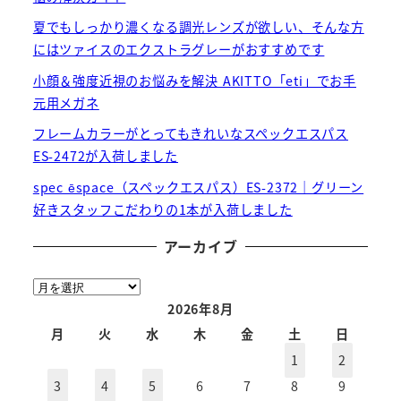
夏でもしっかり濃くなる調光レンズが欲しい、そんな方
にはツァイスのエクストラグレーがおすすめです
小顔＆強度近視のお悩みを解決 AKITTO「eti」でお手
元用メガネ
フレームカラーがとってもきれいなスペックエスパス
ES-2472が入荷しました
spec ēspace（スペックエスパス）ES-2372｜グリーン
好きスタッフこだわりの1本が入荷しました
アーカイブ
ア
ー
2026年8月
カ
月
火
水
木
金
土
日
イ
1
2
ブ
3
4
5
6
7
8
9