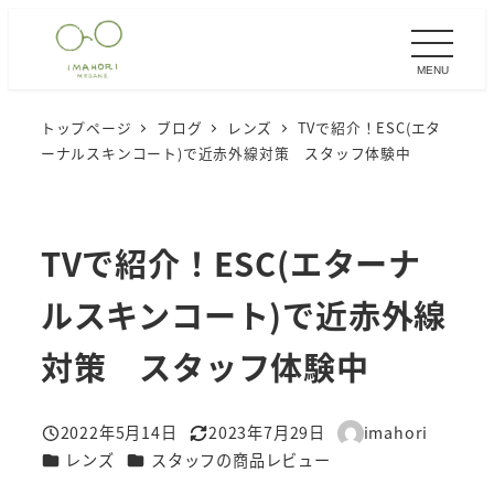
メ
イ
MENU
ン
コ
トップページ
ブログ
レンズ
TVで紹介！ESC(エタ
ン
ーナルスキンコート)で近赤外線対策 スタッフ体験中
テ
ン
ツ
TVで紹介！ESC(エターナ
へ
移
ルスキンコート)で近赤外線
動
対策 スタッフ体験中
2022年5月14日
2023年7月29日
imahori
投稿日
更新日
著
カテゴリー
カテゴリー
レンズ
スタッフの商品レビュー
者