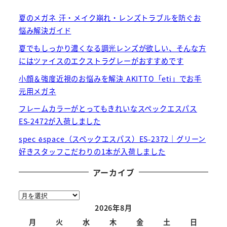
夏のメガネ 汗・メイク崩れ・レンズトラブルを防ぐお
悩み解決ガイド
夏でもしっかり濃くなる調光レンズが欲しい、そんな方
にはツァイスのエクストラグレーがおすすめです
小顔＆強度近視のお悩みを解決 AKITTO「eti」でお手
元用メガネ
フレームカラーがとってもきれいなスペックエスパス
ES-2472が入荷しました
spec ēspace（スペックエスパス）ES-2372｜グリーン
好きスタッフこだわりの1本が入荷しました
アーカイブ
ア
ー
2026年8月
カ
月
火
水
木
金
土
日