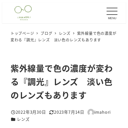
メ
イ
MENU
ン
コ
トップページ
ブログ
レンズ
紫外線量で色の濃度が
ン
変わる『調光』レンズ 淡い色のレンズもあります
テ
ン
ツ
紫外線量で色の濃度が変わ
へ
移
る『調光』レンズ 淡い色
動
のレンズもあります
2022年3月30日
2023年7月14日
imahori
投稿日
更新日
著
カテゴリー
レンズ
者