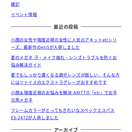
雑記
イベント情報
最近の投稿
小顔の女性や強度近視の女性に人気のアキットetiシリ
ーズ、最新作のeti5が入荷しました
夏のメガネ 汗・メイク崩れ・レンズトラブルを防ぐお
悩み解決ガイド
夏でもしっかり濃くなる調光レンズが欲しい、そんな方
にはツァイスのエクストラグレーがおすすめです
小顔＆強度近視のお悩みを解決 AKITTO「eti」でお手
元用メガネ
フレームカラーがとってもきれいなスペックエスパス
ES-2472が入荷しました
アーカイブ