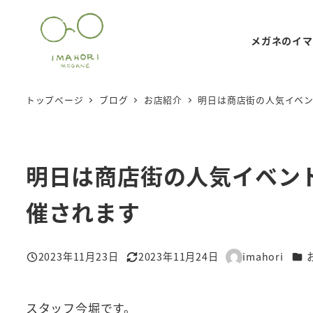
メ
イ
メガネのイマ
ン
コ
ン
トップページ
ブログ
お店紹介
明日は商店街の人気イベ
テ
ン
ツ
明日は商店街の人気イベン
へ
移
催されます
動
カテ
2023年11月23日
2023年11月24日
imahori
投稿日
更新日
著
者
スタッフ今堀です。