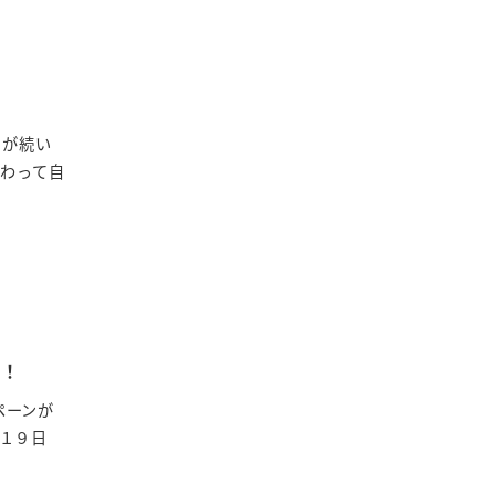
日が続い
代わって自
ます！
ペーンが
１９日