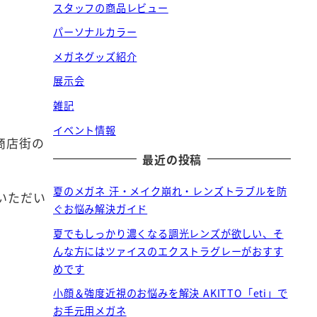
スタッフの商品レビュー
パーソナルカラー
メガネグッズ紹介
展示会
雑記
イベント情報
商店街の
最近の投稿
夏のメガネ 汗・メイク崩れ・レンズトラブルを防
いただい
ぐお悩み解決ガイド
夏でもしっかり濃くなる調光レンズが欲しい、そ
んな方にはツァイスのエクストラグレーがおすす
めです
小顔＆強度近視のお悩みを解決 AKITTO「eti」で
お手元用メガネ