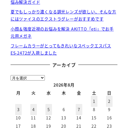
悩み解決ガイド
夏でもしっかり濃くなる調光レンズが欲しい、そんな方
にはツァイスのエクストラグレーがおすすめです
小顔＆強度近視のお悩みを解決 AKITTO「eti」でお手
元用メガネ
フレームカラーがとってもきれいなスペックエスパス
ES-2472が入荷しました
アーカイブ
ア
ー
2026年8月
カ
月
火
水
木
金
土
日
イ
1
2
ブ
3
4
5
6
7
8
9
10
11
12
13
14
15
16
17
18
19
20
21
22
23