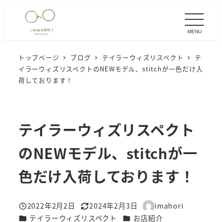
メ
イ
MENU
ン
コ
トップページ
ブログ
テイラーウィズリスペクト
テ
ン
イラーウィズリスペクトのNEWモデル、stitchが一色だけ入
テ
荷しております！
ン
ツ
へ
テイラーウィズリスペクト
移
のNEWモデル、stitchが一
動
色だけ入荷しております！
2022年2月2日
2024年2月3日
imahori
投稿日
更新日
著
カテゴリー
カテゴリー
テイラーウィズリスペクト
お店紹介