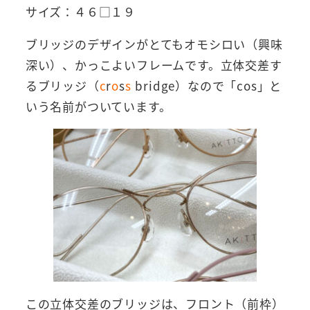
サイズ：４６□１９
ブリッジのデザインがとてもオモシロい（興味
深い）、かっこよいフレームです。立体交差す
るブリッジ（
c
r
o
s
s
bridge）なので「cos」と
いう名前がついています。
この立体交差のブリッジは、フロント（前枠）