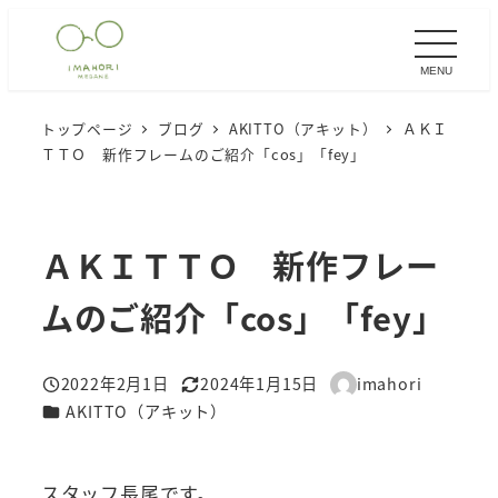
メ
イ
MENU
ン
コ
トップページ
ブログ
AKITTO（アキット）
ＡＫＩ
ン
ＴＴＯ 新作フレームのご紹介「cos」「fey」
テ
ン
ツ
ＡＫＩＴＴＯ 新作フレー
へ
移
ムのご紹介「cos」「fey」
動
2022年2月1日
2024年1月15日
imahori
投稿日
更新日
著
カテゴリー
AKITTO（アキット）
者
スタッフ長尾です。