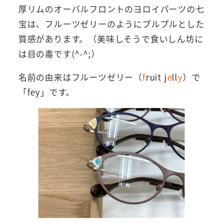
厚リムのオーバルフロントのヨロイパーツの七
宝は、フルーツゼリーのようにプルプルとした
質感があります。（美味しそうで食いしん坊に
は目の毒です(^-^;）
名前の由来はフルーツゼリー（
f
ruit j
e
ll
y
）で
「fey」です。