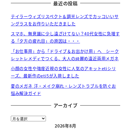
最近の投稿
テイラーウィズリスペクト＆調光レンズでカッコいいサ
ングラスをお作りいただきました
スマホ、無意識に少し遠ざけてない？40代女性に急増す
る「夕方の疲れ目」の原因は・・・
「お仕事用」から「ドライブ＆お出かけ用」へ シーク
レットレメディでつくる、大人の綺麗め遠近両用メガネ
小顔の女性や強度近視の女性に人気のアキットetiシリ
ーズ、最新作のeti5が入荷しました
夏のメガネ 汗・メイク崩れ・レンズトラブルを防ぐお
悩み解決ガイド
アーカイブ
ア
ー
2026年8月