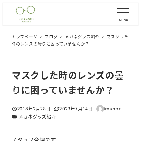
メ
イ
MENU
ン
コ
トップページ
ブログ
メガネグッズ紹介
マスクした
ン
時のレンズの曇りに困っていませんか？
テ
ン
ツ
マスクした時のレンズの曇
へ
移
りに困っていませんか？
動
2018年2月28日
2023年7月14日
imahori
投稿日
更新日
著
カテゴリー
メガネグッズ紹介
者
スタッフ今堀です。