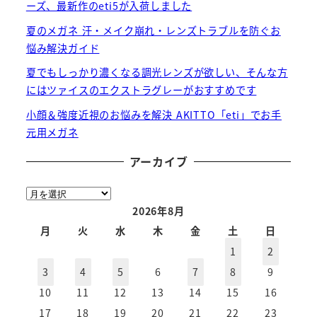
ーズ、最新作のeti5が入荷しました
夏のメガネ 汗・メイク崩れ・レンズトラブルを防ぐお
悩み解決ガイド
夏でもしっかり濃くなる調光レンズが欲しい、そんな方
にはツァイスのエクストラグレーがおすすめです
小顔＆強度近視のお悩みを解決 AKITTO「eti」でお手
元用メガネ
アーカイブ
ア
ー
2026年8月
カ
月
火
水
木
金
土
日
イ
1
2
ブ
3
4
5
6
7
8
9
10
11
12
13
14
15
16
17
18
19
20
21
22
23