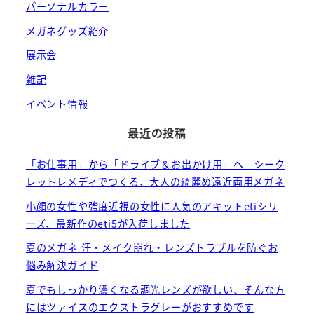
パーソナルカラー
メガネグッズ紹介
展示会
雑記
イベント情報
最近の投稿
「お仕事用」から「ドライブ＆お出かけ用」へ シーク
レットレメディでつくる、大人の綺麗め遠近両用メガネ
小顔の女性や強度近視の女性に人気のアキットetiシリ
ーズ、最新作のeti5が入荷しました
夏のメガネ 汗・メイク崩れ・レンズトラブルを防ぐお
悩み解決ガイド
夏でもしっかり濃くなる調光レンズが欲しい、そんな方
にはツァイスのエクストラグレーがおすすめです