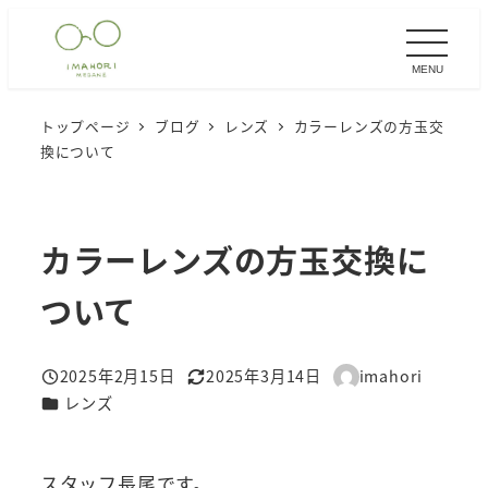
メ
イ
MENU
ン
コ
トップページ
ブログ
レンズ
カラーレンズの方玉交
ン
換について
テ
ン
ツ
カラーレンズの方玉交換に
へ
移
ついて
動
2025年2月15日
2025年3月14日
imahori
投稿日
更新日
著
カテゴリー
レンズ
者
スタッフ長尾です。