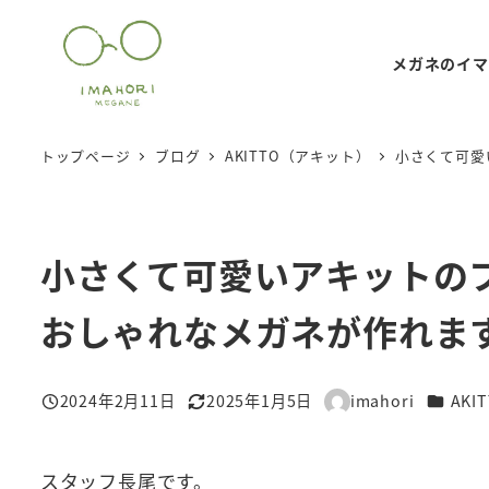
メ
イ
メガネのイマ
ン
コ
ン
トップページ
ブログ
AKITTO（アキット）
小さくて可愛
テ
ン
ツ
小さくて可愛いアキットの
へ
移
おしゃれなメガネが作れま
動
カテゴ
2024年2月11日
2025年1月5日
imahori
AK
投稿日
更新日
著
者
スタッフ長尾です。