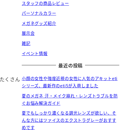
スタッフの商品レビュー
パーソナルカラー
メガネグッズ紹介
展示会
雑記
イベント情報
最近の投稿
小顔の女性や強度近視の女性に人気のアキットeti
がたくさん
シリーズ、最新作のeti5が入荷しました
夏のメガネ 汗・メイク崩れ・レンズトラブルを防
ぐお悩み解決ガイド
夏でもしっかり濃くなる調光レンズが欲しい、そ
んな方にはツァイスのエクストラグレーがおすす
めです