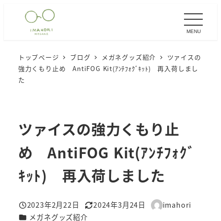
メ
イ
MENU
ン
コ
トップページ
ブログ
メガネグッズ紹介
ツァイスの
ン
強力くもり止め AntiFOG Kit(ｱﾝﾁﾌｫｸﾞｷｯﾄ) 再入荷しまし
テ
た
ン
ツ
へ
ツァイスの強力くもり止
移
め AntiFOG Kit(ｱﾝﾁﾌｫｸﾞ
動
ｷｯﾄ) 再入荷しました
2023年2月22日
2024年3月24日
imahori
投稿日
更新日
著
カテゴリー
メガネグッズ紹介