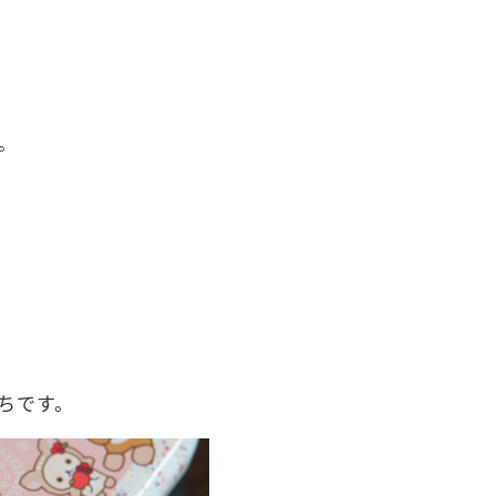
。
ちです。