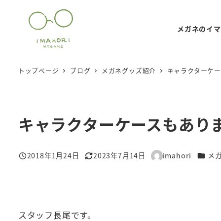
メ
イ
メガネのイマ
ン
コ
ン
トップページ
ブログ
メガネグッズ紹介
キャラクターケー
テ
ン
ツ
キャラクターケースもあり
へ
移
動
カテゴ
2018年1月24日
2023年7月14日
imahori
メ
投稿日
更新日
著
者
スタッフ長尾です。