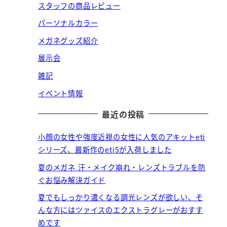
スタッフの商品レビュー
パーソナルカラー
メガネグッズ紹介
展示会
雑記
イベント情報
最近の投稿
小顔の女性や強度近視の女性に人気のアキットeti
シリーズ、最新作のeti5が入荷しました
夏のメガネ 汗・メイク崩れ・レンズトラブルを防
ぐお悩み解決ガイド
夏でもしっかり濃くなる調光レンズが欲しい、そ
んな方にはツァイスのエクストラグレーがおすす
めです