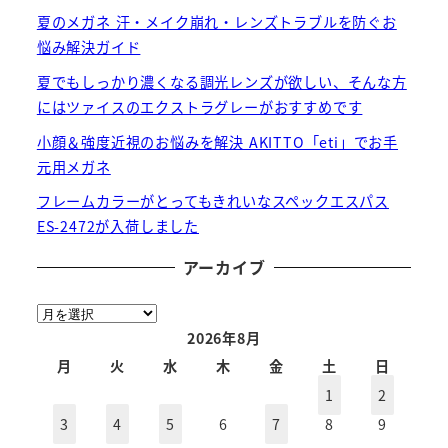
夏のメガネ 汗・メイク崩れ・レンズトラブルを防ぐお
悩み解決ガイド
夏でもしっかり濃くなる調光レンズが欲しい、そんな方
にはツァイスのエクストラグレーがおすすめです
小顔＆強度近視のお悩みを解決 AKITTO「eti」でお手
元用メガネ
フレームカラーがとってもきれいなスペックエスパス
ES-2472が入荷しました
アーカイブ
ア
ー
2026年8月
カ
月
火
水
木
金
土
日
イ
1
2
ブ
3
4
5
6
7
8
9