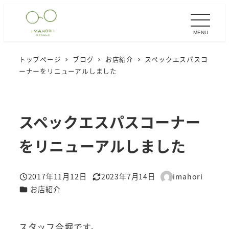
メ
イ
MENU
ン
コ
トップページ
ブログ
お店紹介
スペックエスパスコ
ン
ーナーをリニューアルしました
テ
ン
ツ
スペックエスパスコーナー
へ
移
をリニューアルしました
動
2017年11月12日
2023年7月14日
imahori
投稿日
更新日
著
カテゴリー
お店紹介
者
スタッフ今堀です。