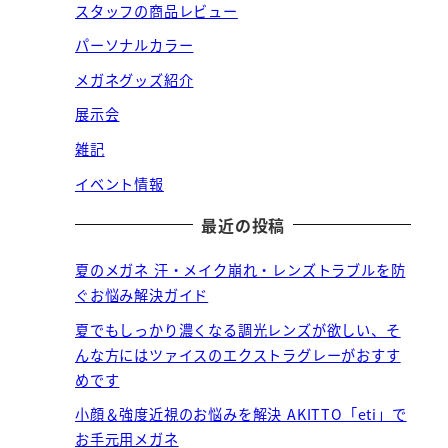
スタッフの商品レビュー
パーソナルカラー
メガネグッズ紹介
展示会
雑記
イベント情報
最近の投稿
夏のメガネ 汗・メイク崩れ・レンズトラブルを防
ぐお悩み解決ガイド
夏でもしっかり濃くなる調光レンズが欲しい、そ
んな方にはツァイスのエクストラグレーがおすす
めです
小顔＆強度近視のお悩みを解決 AKITTO「eti」で
お手元用メガネ