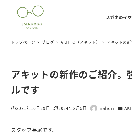
メ
イ
メガネのイマ
ン
コ
ン
トップページ
ブログ
AKITTO（アキット）
アキットの新
テ
ン
ツ
アキットの新作のご紹介。
へ
移
ルです
動
カテゴ
2021年10月29日
2024年2月6日
imahori
AK
投稿日
更新日
著
者
スタッフ長尾です。