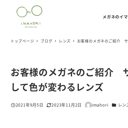
メ
イ
メガネのイマ
ン
コ
ン
トップページ
ブログ
レンズ
お客様のメガネのご紹介 
テ
ン
ツ
お客様のメガネのご紹介 
へ
移
して色が変わるレンズ
動
カテゴ
2021年9月5日
2023年11月2日
imahori
レン
投稿日
更新日
著
者