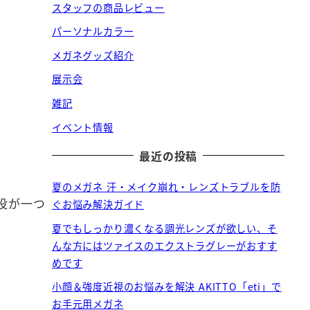
スタッフの商品レビュー
パーソナルカラー
メガネグッズ紹介
展示会
雑記
イベント情報
最近の投稿
夏のメガネ 汗・メイク崩れ・レンズトラブルを防
役が一つ
ぐお悩み解決ガイド
夏でもしっかり濃くなる調光レンズが欲しい、そ
んな方にはツァイスのエクストラグレーがおすす
めです
小顔＆強度近視のお悩みを解決 AKITTO「eti」で
お手元用メガネ