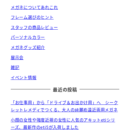
メガネについてあれこれ
フレーム選びのヒント
スタッフの商品レビュー
パーソナルカラー
メガネグッズ紹介
展示会
雑記
イベント情報
最近の投稿
「お仕事用」から「ドライブ＆お出かけ用」へ シーク
レットレメディでつくる、大人の綺麗め遠近両用メガネ
小顔の女性や強度近視の女性に人気のアキットetiシリ
ーズ、最新作のeti5が入荷しました