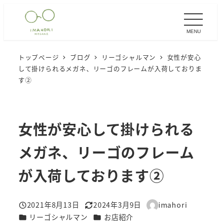
メ
イ
MENU
ン
コ
トップページ
ブログ
リーゴシャルマン
女性が安心
ン
して掛けられるメガネ、リーゴのフレームが入荷しておりま
テ
す②
ン
ツ
へ
女性が安心して掛けられる
移
メガネ、リーゴのフレーム
動
が入荷しております②
2021年8月13日
2024年3月9日
imahori
投稿日
更新日
著
カテゴリー
カテゴリー
リーゴシャルマン
お店紹介