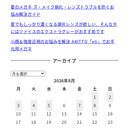
夏のメガネ 汗・メイク崩れ・レンズトラブルを防ぐお
悩み解決ガイド
夏でもしっかり濃くなる調光レンズが欲しい、そんな方
にはツァイスのエクストラグレーがおすすめです
小顔＆強度近視のお悩みを解決 AKITTO「eti」でお手
元用メガネ
アーカイブ
ア
ー
2026年8月
カ
月
火
水
木
金
土
日
イ
1
2
ブ
3
4
5
6
7
8
9
10
11
12
13
14
15
16
17
18
19
20
21
22
23