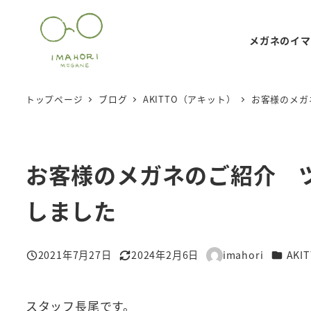
メ
イ
メガネのイマ
ン
コ
ン
トップページ
ブログ
AKITTO（アキット）
お客様のメガ
テ
ン
ツ
お客様のメガネのご紹介 
へ
移
しました
動
カテゴ
2021年7月27日
2024年2月6日
imahori
AK
投稿日
更新日
著
者
スタッフ長尾です。