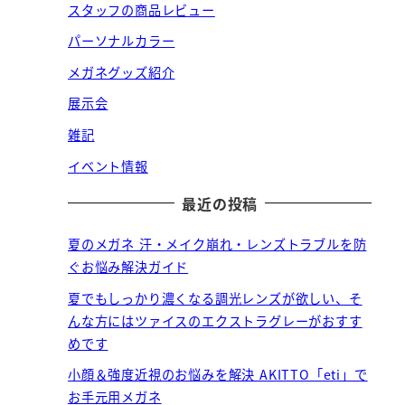
スタッフの商品レビュー
パーソナルカラー
メガネグッズ紹介
展示会
雑記
イベント情報
最近の投稿
夏のメガネ 汗・メイク崩れ・レンズトラブルを防
ぐお悩み解決ガイド
夏でもしっかり濃くなる調光レンズが欲しい、そ
んな方にはツァイスのエクストラグレーがおすす
めです
小顔＆強度近視のお悩みを解決 AKITTO「eti」で
お手元用メガネ