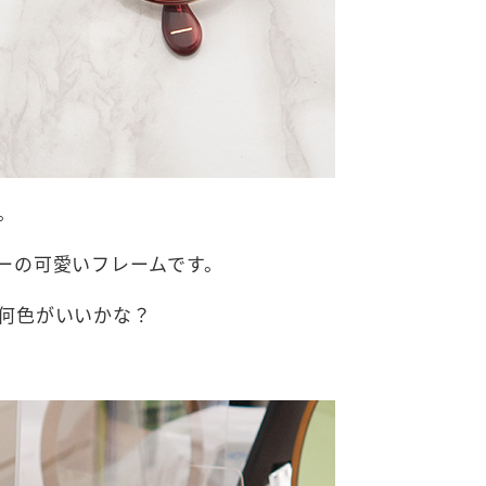
。
ーの可愛いフレームです。
何色がいいかな？