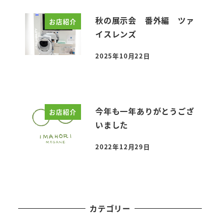
秋の展示会 番外編 ツァ
お店紹介
イスレンズ
2025年10月22日
投稿日
今年も一年ありがとうござ
お店紹介
いました
2022年12月29日
投稿日
カテゴリー