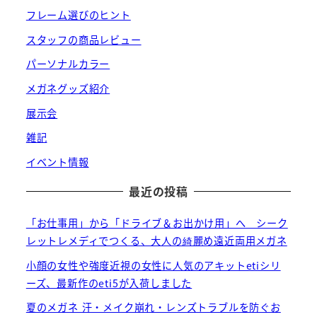
フレーム選びのヒント
スタッフの商品レビュー
パーソナルカラー
メガネグッズ紹介
展示会
雑記
イベント情報
最近の投稿
「お仕事用」から「ドライブ＆お出かけ用」へ シーク
レットレメディでつくる、大人の綺麗め遠近両用メガネ
小顔の女性や強度近視の女性に人気のアキットetiシリ
ーズ、最新作のeti5が入荷しました
夏のメガネ 汗・メイク崩れ・レンズトラブルを防ぐお