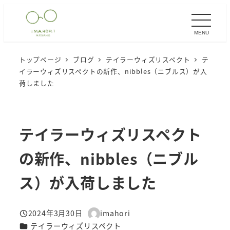
メ
イ
MENU
ン
コ
トップページ
ブログ
テイラーウィズリスペクト
テ
ン
イラーウィズリスペクトの新作、nibbles（ニブルス）が入
テ
荷しました
ン
ツ
へ
テイラーウィズリスペクト
移
の新作、nibbles（ニブル
動
ス）が入荷しました
2024年3月30日
imahori
投稿日
著
カテゴリー
テイラーウィズリスペクト