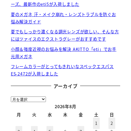
ーズ、最新作のeti5が入荷しました
夏のメガネ 汗・メイク崩れ・レンズトラブルを防ぐお
悩み解決ガイド
夏でもしっかり濃くなる調光レンズが欲しい、そんな方
にはツァイスのエクストラグレーがおすすめです
小顔＆強度近視のお悩みを解決 AKITTO「eti」でお手
元用メガネ
フレームカラーがとってもきれいなスペックエスパス
ES-2472が入荷しました
アーカイブ
ア
ー
2026年8月
カ
月
火
水
木
金
土
日
イ
1
2
ブ