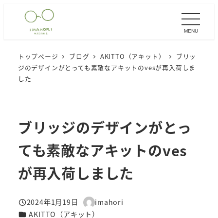
メ
イ
MENU
ン
コ
トップページ
ブログ
AKITTO（アキット）
ブリッ
ン
ジのデザインがとっても素敵なアキットのvesが再入荷しま
テ
した
ン
ツ
へ
ブリッジのデザインがとっ
移
ても素敵なアキットのves
動
が再入荷しました
2024年1月19日
imahori
投稿日
著
カテゴリー
AKITTO（アキット）