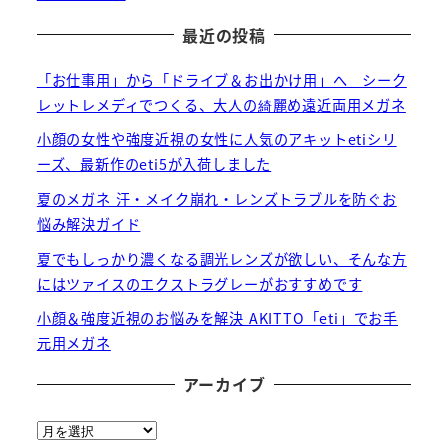
最近の投稿
「お仕事用」から「ドライブ＆お出かけ用」へ シーク
レットレメディでつくる、大人の綺麗め遠近両用メガネ
小顔の女性や強度近視の女性に人気のアキットetiシリ
ーズ、最新作のeti5が入荷しました
夏のメガネ 汗・メイク崩れ・レンズトラブルを防ぐお
悩み解決ガイド
夏でもしっかり濃くなる調光レンズが欲しい、そんな方
にはツァイスのエクストラグレーがおすすめです
小顔＆強度近視のお悩みを解決 AKITTO「eti」でお手
元用メガネ
アーカイブ
ア