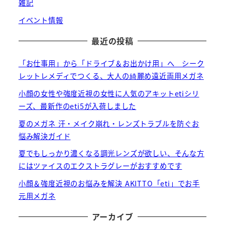
雑記
イベント情報
最近の投稿
「お仕事用」から「ドライブ＆お出かけ用」へ シーク
レットレメディでつくる、大人の綺麗め遠近両用メガネ
小顔の女性や強度近視の女性に人気のアキットetiシリ
ーズ、最新作のeti5が入荷しました
夏のメガネ 汗・メイク崩れ・レンズトラブルを防ぐお
悩み解決ガイド
夏でもしっかり濃くなる調光レンズが欲しい、そんな方
にはツァイスのエクストラグレーがおすすめです
小顔＆強度近視のお悩みを解決 AKITTO「eti」でお手
元用メガネ
アーカイブ