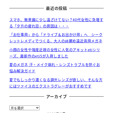
最近の投稿
スマホ、無意識に少し遠ざけてない？40代女性に急増す
る「夕方の疲れ目」の原因は・・・
「お仕事用」から「ドライブ＆お出かけ用」へ シーク
レットレメディでつくる、大人の綺麗め遠近両用メガネ
小顔の女性や強度近視の女性に人気のアキットetiシリ
ーズ、最新作のeti5が入荷しました
夏のメガネ 汗・メイク崩れ・レンズトラブルを防ぐお
悩み解決ガイド
夏でもしっかり濃くなる調光レンズが欲しい、そんな方
にはツァイスのエクストラグレーがおすすめです
アーカイブ
ア