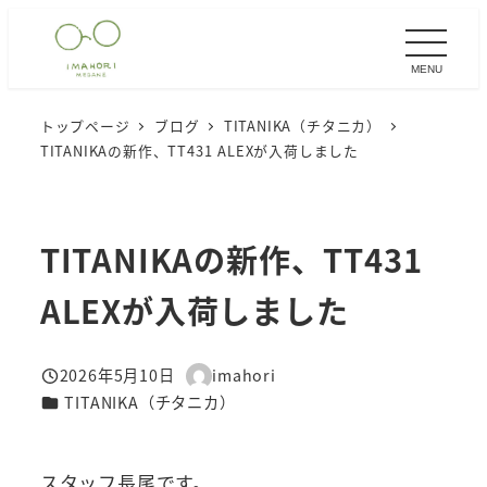
メ
イ
MENU
ン
コ
トップページ
ブログ
TITANIKA（チタニカ）
ン
TITANIKAの新作、TT431 ALEXが入荷しました
テ
ン
ツ
TITANIKAの新作、TT431
へ
移
ALEXが入荷しました
動
2026年5月10日
imahori
投稿日
著
カテゴリー
TITANIKA（チタニカ）
者
スタッフ長尾です。