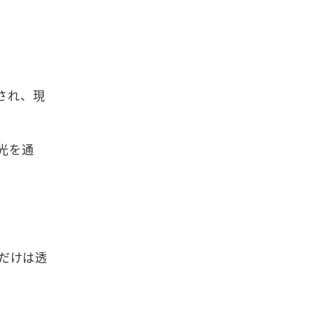
され、現
光を通
だけは透