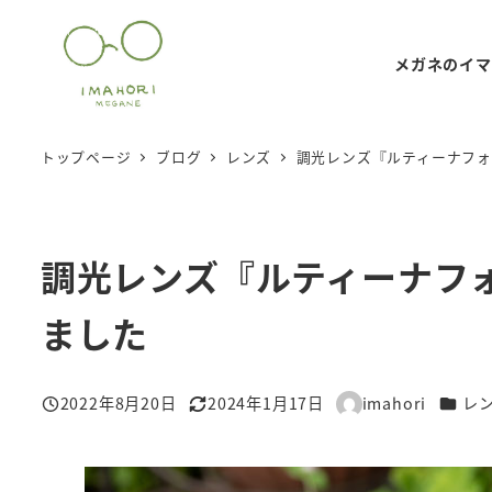
メ
イ
メガネのイマ
ン
コ
ン
トップページ
ブログ
レンズ
調光レンズ『ルティーナフ
テ
ン
ツ
調光レンズ『ルティーナフ
へ
移
ました
動
カテゴ
2022年8月20日
2024年1月17日
imahori
レ
投稿日
更新日
著
者