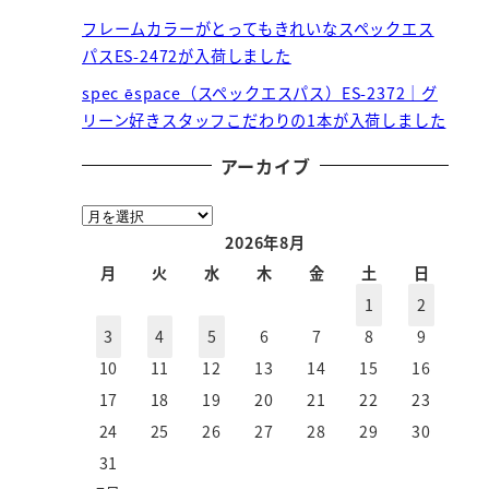
フレームカラーがとってもきれいなスペックエス
パスES-2472が入荷しました
spec ēspace（スペックエスパス）ES-2372｜グ
リーン好きスタッフこだわりの1本が入荷しました
アーカイブ
ア
ー
2026年8月
カ
月
火
水
木
金
土
日
イ
1
2
ブ
3
4
5
6
7
8
9
10
11
12
13
14
15
16
17
18
19
20
21
22
23
24
25
26
27
28
29
30
。
31