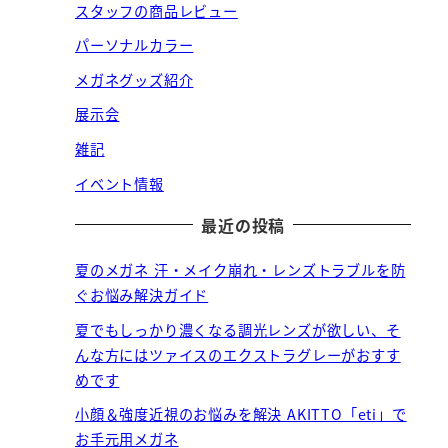
スタッフの商品レビュー
パーソナルカラー
メガネグッズ紹介
展示会
雑記
。
イベント情報
最近の投稿
夏のメガネ 汗・メイク崩れ・レンズトラブルを防
ぐお悩み解決ガイド
夏でもしっかり濃くなる調光レンズが欲しい、そ
んな方にはツァイスのエクストラグレーがおすす
めです
小顔＆強度近視のお悩みを解決 AKITTO「eti」で
お手元用メガネ