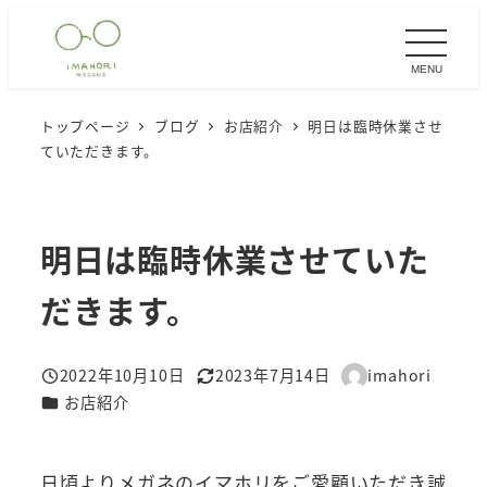
メ
イ
MENU
ン
コ
トップページ
ブログ
お店紹介
明日は臨時休業させ
ン
ていただきます。
テ
ン
ツ
明日は臨時休業させていた
へ
移
だきます。
動
2022年10月10日
2023年7月14日
imahori
投稿日
更新日
著
カテゴリー
お店紹介
者
日頃よりメガネのイマホリをご愛顧いただき誠