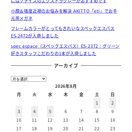
にはツァイスのエクストラグレーがおすすめです
小顔＆強度近視のお悩みを解決 AKITTO「eti」でお手
元用メガネ
フレームカラーがとってもきれいなスペックエスパス
ES-2472が入荷しました
spec ēspace（スペックエスパス）ES-2372｜グリーン
好きスタッフこだわりの1本が入荷しました
アーカイブ
ア
ー
2026年8月
カ
月
火
水
木
金
土
日
イ
1
2
ブ
3
4
5
6
7
8
9
10
11
12
13
14
15
16
17
18
19
20
21
22
23