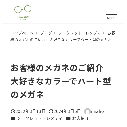
メ
イ
MENU
ン
コ
トップページ
ブログ
シークレット・レメディ
お客
ン
様のメガネのご紹介 大好きなカラーでハート型のメガネ
テ
ン
ツ
お客様のメガネのご紹介
へ
移
大好きなカラーでハート型
動
のメガネ
2022年3月13日
2024年3月5日
imahori
投稿日
更新日
著
カテゴリー
カテゴリー
シークレット・レメディ
お店紹介
者