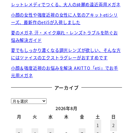
レットレメディでつくる、大人の綺麗め遠近両用メガネ
小顔の女性や強度近視の女性に人気のアキットetiシリ
ーズ、最新作のeti5が入荷しました
夏のメガネ 汗・メイク崩れ・レンズトラブルを防ぐお
悩み解決ガイド
夏でもしっかり濃くなる調光レンズが欲しい、そんな方
にはツァイスのエクストラグレーがおすすめです
小顔＆強度近視のお悩みを解決 AKITTO「eti」でお手
元用メガネ
アーカイブ
ア
ー
2026年8月
カ
月
火
水
木
金
土
日
イ
1
2
ブ