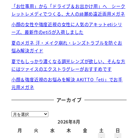
「お仕事用」から「ドライブ＆お出かけ用」へ シーク
レットレメディでつくる、大人の綺麗め遠近両用メガネ
小顔の女性や強度近視の女性に人気のアキットetiシリ
ーズ、最新作のeti5が入荷しました
夏のメガネ 汗・メイク崩れ・レンズトラブルを防ぐお
悩み解決ガイド
夏でもしっかり濃くなる調光レンズが欲しい、そんな方
にはツァイスのエクストラグレーがおすすめです
小顔＆強度近視のお悩みを解決 AKITTO「eti」でお手
元用メガネ
アーカイブ
ア
ー
2026年8月
カ
月
火
水
木
金
土
日
イ