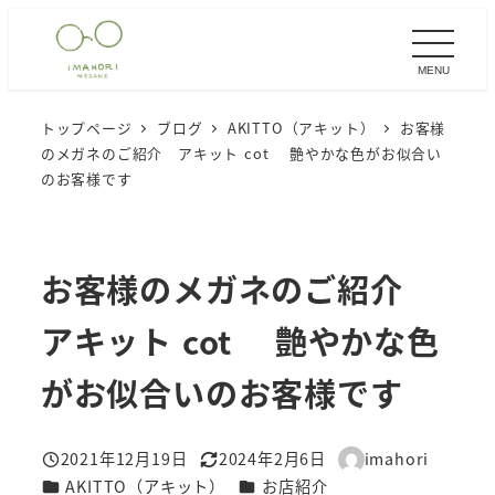
メ
イ
MENU
ン
コ
トップページ
ブログ
AKITTO（アキット）
お客様
ン
のメガネのご紹介 アキット cot 艶やかな色がお似合い
テ
のお客様です
ン
ツ
へ
お客様のメガネのご紹介
移
アキット cot 艶やかな色
動
がお似合いのお客様です
2021年12月19日
2024年2月6日
imahori
投稿日
更新日
著
カテゴリー
カテゴリー
AKITTO（アキット）
お店紹介