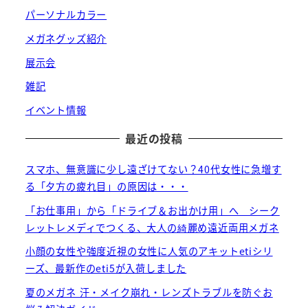
パーソナルカラー
メガネグッズ紹介
展示会
雑記
イベント情報
最近の投稿
スマホ、無意識に少し遠ざけてない？40代女性に急増す
る「夕方の疲れ目」の原因は・・・
「お仕事用」から「ドライブ＆お出かけ用」へ シーク
レットレメディでつくる、大人の綺麗め遠近両用メガネ
小顔の女性や強度近視の女性に人気のアキットetiシリ
ーズ、最新作のeti5が入荷しました
夏のメガネ 汗・メイク崩れ・レンズトラブルを防ぐお