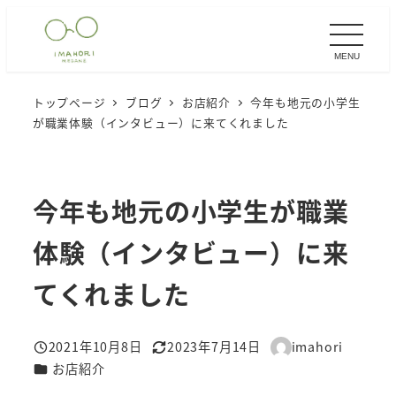
メ
イ
MENU
ン
コ
トップページ
ブログ
お店紹介
今年も地元の小学生
ン
が職業体験（インタビュー）に来てくれました
テ
ン
ツ
今年も地元の小学生が職業
へ
移
体験（インタビュー）に来
動
てくれました
2021年10月8日
2023年7月14日
imahori
投稿日
更新日
著
カテゴリー
お店紹介
者