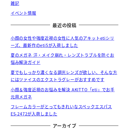
雑記
イベント情報
最近の投稿
小顔の女性や強度近視の女性に人気のアキットetiシリ
ーズ、最新作のeti5が入荷しました
夏のメガネ 汗・メイク崩れ・レンズトラブルを防ぐお
悩み解決ガイド
夏でもしっかり濃くなる調光レンズが欲しい、そんな方
にはツァイスのエクストラグレーがおすすめです
小顔＆強度近視のお悩みを解決 AKITTO「eti」でお手
元用メガネ
フレームカラーがとってもきれいなスペックエスパス
ES-2472が入荷しました
アーカイブ