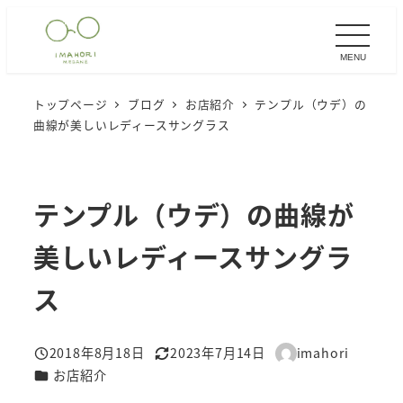
メ
イ
MENU
ン
コ
トップページ
ブログ
お店紹介
テンプル（ウデ）の
ン
曲線が美しいレディースサングラス
テ
ン
ツ
テンプル（ウデ）の曲線が
へ
移
美しいレディースサングラ
動
ス
2018年8月18日
2023年7月14日
imahori
投稿日
更新日
著
カテゴリー
お店紹介
者