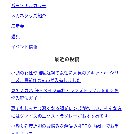
パーソナルカラー
メガネグッズ紹介
展示会
雑記
イベント情報
最近の投稿
小顔の女性や強度近視の女性に人気のアキットetiシリ
ーズ、最新作のeti5が入荷しました
夏のメガネ 汗・メイク崩れ・レンズトラブルを防ぐお
悩み解決ガイド
夏でもしっかり濃くなる調光レンズが欲しい、そんな方
にはツァイスのエクストラグレーがおすすめです
小顔＆強度近視のお悩みを解決 AKITTO「eti」でお手
元用メガネ