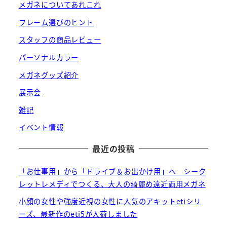
メガネについてあれこれ
フレーム選びのヒント
スタッフの商品レビュー
パーソナルカラー
メガネグッズ紹介
展示会
雑記
イベント情報
最近の投稿
「お仕事用」から「ドライブ＆お出かけ用」へ シーク
レットレメディでつくる、大人の綺麗め遠近両用メガネ
小顔の女性や強度近視の女性に人気のアキットetiシリ
ーズ、最新作のeti5が入荷しました