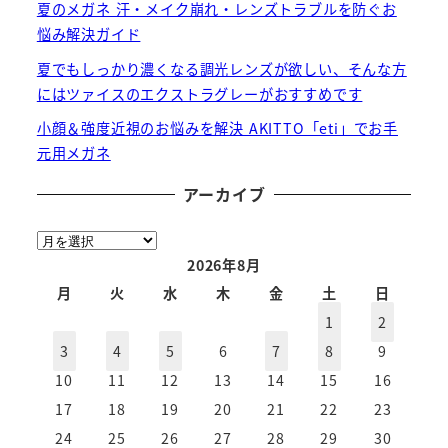
夏のメガネ 汗・メイク崩れ・レンズトラブルを防ぐお
悩み解決ガイド
夏でもしっかり濃くなる調光レンズが欲しい、そんな方
にはツァイスのエクストラグレーがおすすめです
小顔＆強度近視のお悩みを解決 AKITTO「eti」でお手
元用メガネ
アーカイブ
ア
ー
2026年8月
カ
月
火
水
木
金
土
日
イ
1
2
ブ
3
4
5
6
7
8
9
10
11
12
13
14
15
16
17
18
19
20
21
22
23
24
25
26
27
28
29
30