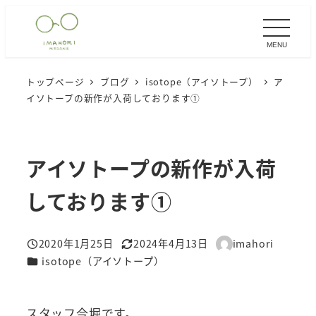
メ
イ
MENU
ン
コ
トップページ
ブログ
isotope（アイソトープ）
ア
ン
イソトープの新作が入荷しております①
テ
ン
ツ
アイソトープの新作が入荷
へ
移
しております①
動
2020年1月25日
2024年4月13日
imahori
投稿日
更新日
著
カテゴリー
isotope（アイソトープ）
者
スタッフ今堀です。