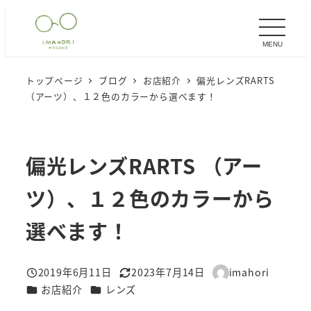
メ
イ
MENU
ン
コ
トップページ
ブログ
お店紹介
偏光レンズRARTS
ン
（アーツ）、１２色のカラーから選べます！
テ
ン
ツ
偏光レンズRARTS （アー
へ
移
ツ）、１２色のカラーから
動
選べます！
2019年6月11日
2023年7月14日
imahori
投稿日
更新日
著
カテゴリー
カテゴリー
お店紹介
レンズ
者