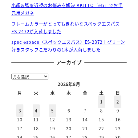
小顔＆強度近視のお悩みを解決 AKITTO「eti」でお手
元用メガネ
フレームカラーがとってもきれいなスペックエスパス
ES-2472が入荷しました
spec ēspace（スペックエスパス）ES-2372｜グリーン
好きスタッフこだわりの1本が入荷しました
アーカイブ
ア
ー
2026年8月
カ
月
火
水
木
金
土
日
イ
1
2
ブ
3
4
5
6
7
8
9
10
11
12
13
14
15
16
17
18
19
20
21
22
23
24
25
26
27
28
29
30