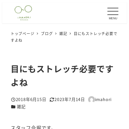
メ
イ
MENU
ン
コ
トップページ
ブログ
雑記
目にもストレッチ必要で
ン
すよね
テ
ン
ツ
目にもストレッチ必要です
へ
移
よね
動
2018年6月15日
2023年7月14日
imahori
投稿日
更新日
著
カテゴリー
雑記
者
スタッフ今堀です。