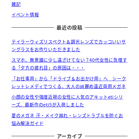
雑記
イベント情報
最近の投稿
テイラーウィズリスペクト＆調光レンズでカッコいいサ
ングラスをお作りいただきました
スマホ、無意識に少し遠ざけてない？40代女性に急増す
る「夕方の疲れ目」の原因は・・・
「お仕事用」から「ドライブ＆お出かけ用」へ シーク
レットレメディでつくる、大人の綺麗め遠近両用メガネ
小顔の女性や強度近視の女性に人気のアキットetiシリ
ーズ、最新作のeti5が入荷しました
夏のメガネ 汗・メイク崩れ・レンズトラブルを防ぐお
悩み解決ガイド
アーカイブ