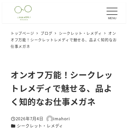
メ
イ
MENU
ン
コ
トップページ
ブログ
シークレット・レメディ
オン
ン
オフ万能！シークレットレメディで魅せる、品よく知的なお
テ
仕事メガネ
ン
ツ
へ
オンオフ万能！シークレッ
移
トレメディで魅せる、品よ
動
く知的なお仕事メガネ
2026年7月4日
imahori
投稿日
著
カテゴリー
シークレット・レメディ