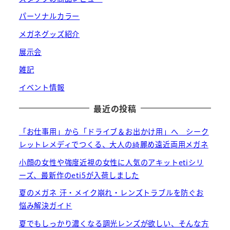
パーソナルカラー
メガネグッズ紹介
展示会
雑記
イベント情報
最近の投稿
「お仕事用」から「ドライブ＆お出かけ用」へ シーク
レットレメディでつくる、大人の綺麗め遠近両用メガネ
小顔の女性や強度近視の女性に人気のアキットetiシリ
ーズ、最新作のeti5が入荷しました
夏のメガネ 汗・メイク崩れ・レンズトラブルを防ぐお
悩み解決ガイド
夏でもしっかり濃くなる調光レンズが欲しい、そんな方